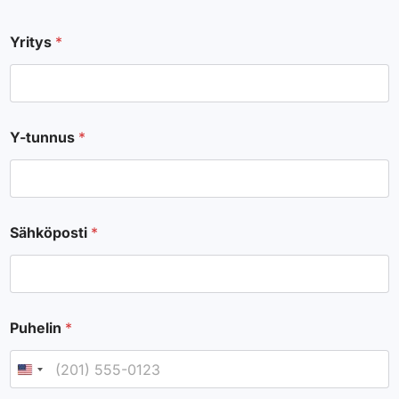
Yritys
*
Y-tunnus
*
Sähköposti
*
*
Puhelin
*
t
i
e
d