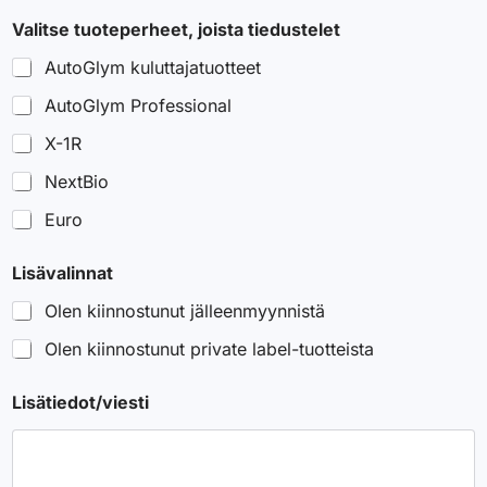
u
s
Valitse tuoteperheet, joista tiedustelet
t
e
AutoGlym kuluttajatuotteet
l
e
AutoGlym Professional
t
X-1R
S
ä
NextBio
h
k
Euro
ö
p
o
Lisävalinnat
s
t
Olen kiinnostunut jälleenmyynnistä
i
Olen kiinnostunut private label-tuotteista
Lisätiedot/viesti