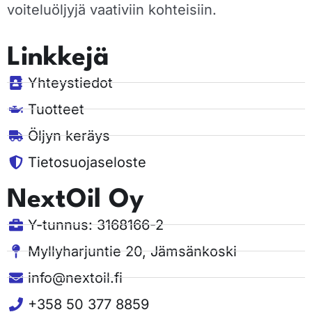
voiteluöljyjä vaativiin kohteisiin.
Linkkejä
Yhteystiedot
Tuotteet
Öljyn keräys
Tietosuojaseloste
NextOil Oy
Y-tunnus: 3168166-2
Myllyharjuntie 20, Jämsänkoski
info@nextoil.fi
+358 50 377 8859